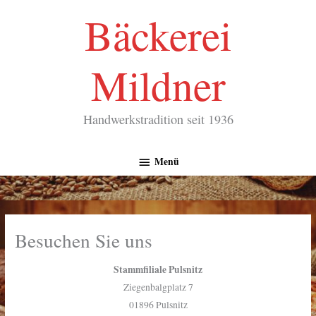
Zum
Bäckerei
Inhalt
springen
Mildner
Handwerkstradition seit 1936
Menü
Menü
Besuchen Sie uns
Stammfiliale Pulsnitz
Ziegenbalgplatz 7
01896 Pulsnitz